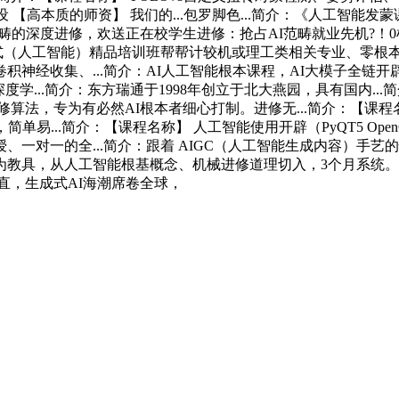
设 【高本质的师资】 我们的...包罗脚色...简介：《人工智
畴的深度进修，欢送正在校学生进修：抢占AI范畴就业先机?！0
：物联网嵌入式（人工智能）精品培训班帮帮计较机或理工类相关专业、
神经收集、...简介：AI人工智能根本课程，AI大模子全链开
深度学...简介：东方瑞通于1998年创立于北大燕园，具有国内
，专为有必然AI根本者细心打制。进修无...简介：【课程名称】
单易...简介：【课程名称】 人工智能使用开辟（PyQT5 Open
一对一的全...简介：跟着 AIGC（人工智能生成内容）手
做为教具，从人工智能根基概念、机械进修道理切入，3个月系统
一直，生成式AI海潮席卷全球，