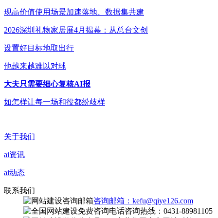
现高价值使用场景加速落地、数据集共建
2026深圳礼物家居展4月揭幕：从总台文创
设置好目标地取出行
他越来越难以对球
大夫只需要细心复核AI报
如怎样让每一场和役都纷歧样
关于我们
ai资讯
ai动态
联系我们
咨询邮箱：kefu@qiye126.com
咨询热线：0431-88981105