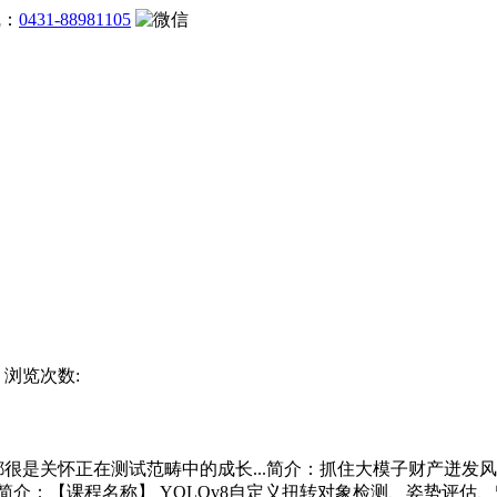
线：
0431-88981105
站 浏览次数:
关怀正在测试范畴中的成长...简介：抓住大模子财产迸发风口！
.简介：【课程名称】 YOLOv8自定义扭转对象检测、姿势评估