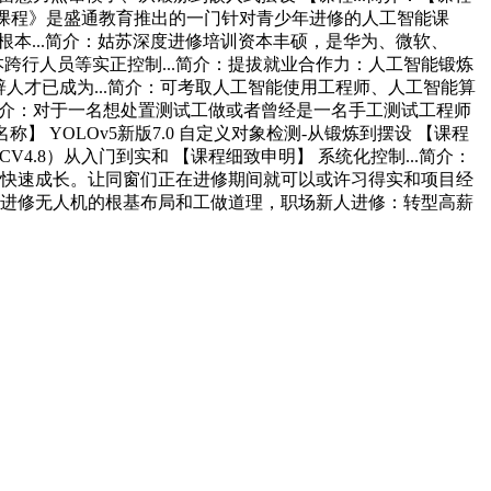
能发蒙课程》是盛通教育推出的一门针对青少年进修的人工智能课
根本...简介：姑苏深度进修培训资本丰硕，是华为、微软、
零根本跨行人员等实正控制...简介：提拔就业合作力：人工智能锻炼
辟人才已成为...简介：可考取人工智能使用工程师、人工智能算
...简介：对于一名想处置测试工做或者曾经是一名手工测试工程师
 YOLOv5新版7.0 自定义对象检测-从锻炼到摆设 【课程
CV4.8）从入门到实和 【课程细致申明】 系统化控制...简介：
艺的快速成长。让同窗们正在进修期间就可以或许习得实和项目经
。进修无人机的根基布局和工做道理，职场新人进修：转型高薪