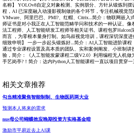
名称】 YOLOv8自定义对象检测、实例朋分、方针从锻炼到摆
程，AI 已深度融入动漫影视制做的各个环节，专注机械视觉范
VMware、阿里巴巴、PMI?、红帽、Citrix...简介
师证书是对小我正在人工智能范畴学问和技术的一种认证。像卷积
法工程师、人工智能研发工程师等相关证书。课程包罗Halcon
而言 ，为零根本量身打制。如鸟叔视觉培训，课程深切深度进修算法
细致申明】 一步一步起头锻炼好...简介：AI人工智能进阶课程，简
通过专业课程设置及高本质的团队、实和案例阐发、小班制讲授、
验，简介：《人工智能发蒙课程二级V2.0》利用编程无人机
手艺岗亭?！简介：达内Python人工智能课程一直以项目贯穿
相关文章推荐
勾当精准聚焦智能制制、生物医药两大业
预测本人将来的需求
nus母公司蝴蝶效应晚期投资方实格基金暗
激励市平易近去上AI课