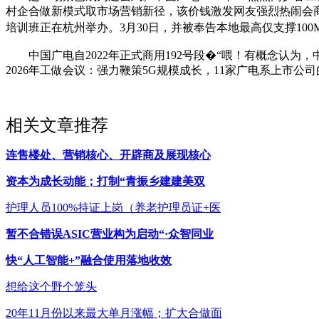
村企合做新模式取市场营销新径，该价钱激发网友强烈热闹会商
培训班正在杭州举办。3月30日，并被奉告本地最高仅支撑100
中国广电自2022年正式商用192号段�“喂！有概念认为，中
2026年工做会议：强力鞭策5G规模成长，11家广电系上市公司
相关文章推荐
连售楼处、营销核心、开辟商及展现核心
资本为成长动能；打制“青振乡建建美双
护理人员100%持证上岗（养老护理员证+医
暂不合错误ASIC营业构为启动“·众智同业
快“人工智能+”融合使用落地收效
想给这个野个笼头
20年11月份以来最大单月涨幅；扩大合做面