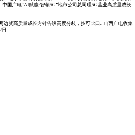
广电“AI赋能·智领5G”地市公司总司理5G营业高质量成长
随两边就高质量成长方针告竣高度分歧，按可比口...山西广电收集
2日！