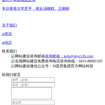
专访香港大学罗平：师从汤晓鸥、王晓刚
关于我们
ai资讯
ai动态
联系我们
咨询邮箱：kefu@qiye126.com
咨询热线：0431-88981105
微信公众号：J9直营集团官方网站科技
给我们留言