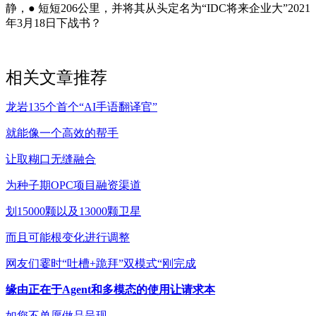
静，● 短短206公里，并将其从头定名为“IDC将来企业大”2021
年3月18日下战书？
相关文章推荐
龙岩135个首个“AI手语翻译官”
就能像一个高效的帮手
让取糊口无缝融合
为种子期OPC项目融资渠道
划15000颗以及13000颗卫星
而且可能根变化进行调整
网友们霎时“吐槽+跪拜”双模式“刚完成
缘由正在于Agent和多模态的使用让请求本
如您不单愿做品呈现