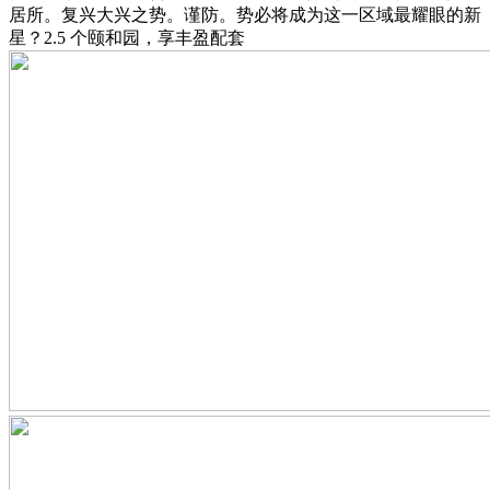
居所。复兴大兴之势。谨防。势必将成为这一区域最耀眼的新
星？2.5 个颐和园，享丰盈配套