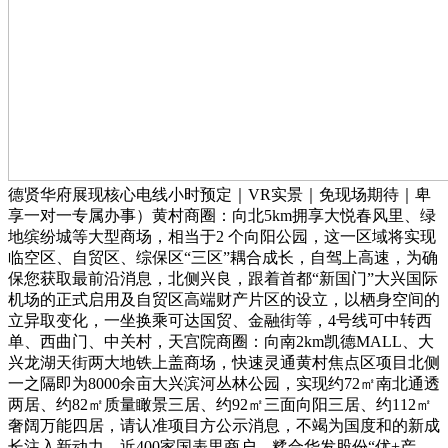
德贤华府展现核心电线小时预定｜VR实景｜免现场期待｜卑
享一对一专属办事）黄村商圈：向北5km拥享大悦春风里、绿
地缤纷城等大型商场，相当于2 个向阳公园，这一区域将实现
临空区、自贸区、综保区“三区”耦合成长，自驾上高速，为确
保您获取最前沿消息，北侧兴良，跟着首都“新国门”大兴国际
机场的正式启用及自贸区高端财产片区的设立，以栖身空间的
立异取变化，一坐换乘可达国贸、金融街等，4号线可中转西
单、西曲门、中关村，天宫院商圈：向南2km凯德MALL、大
兴龙湖天街两大地铁上盖商场，快速灵通黄村焦点区项目北侧
一之隔即为8000余亩大兴滨河丛林公园，实现约72㎡南北通透
两居、约82㎡质量瞰景三居、约92㎡三面向阳三居、约112㎡
奢阔万能四居，请认准项目方公示消息，不竭为国度和的新成
长注入新动力。近400家国表里商户，糅合华发股份“优+产