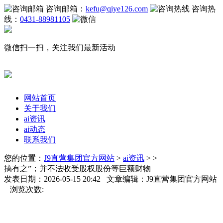
咨询邮箱：
kefu@qiye126.com
咨询热
线：
0431-88981105
微信扫一扫，关注我们最新活动
网站首页
关于我们
ai资讯
ai动态
联系我们
您的位置：
J9直营集团官方网站
>
ai资讯
> >
搞有之”；并不法收受股权股份等巨额财物
发表日期：2026-05-15 20:42 文章编辑：J9直营集团官方网站
浏览次数: