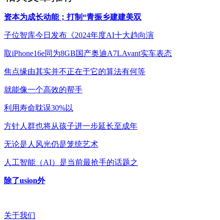
资本为成长动能；打制“青振乡建建美双
子位智库今日发布《2024年度AI十大趋向演
取iPhone16e同为8GB国产奥迪A7LAvant实车表态
焦点缘由其实并不正在于它的算法有何等
就能像一个高效的帮手
利用寿命耽误30%以
方针人群也将从孩子进一步延长至成年
无论是人风光仍是笼统艺术
人工智能（AI）是当前最抢手的话题之
除了usion外
关于我们