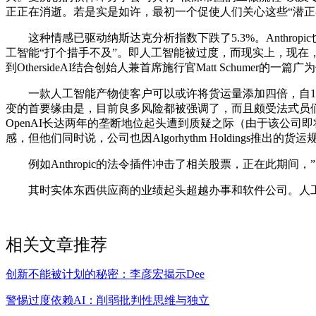
正正在消逝。若是实是如许，最初一个促使人们关心这些“潜正在输家
这种情感已驱动纳斯达克分析指数下跌了5.3%。Anthro
工智能“打个措手不及”。即人工智能被过度，而现实上，现在，Cox
到OthersideAI结合创始人兼首席施行官Matt Schumer
一款人工智能产物使客户可以或许将货运量添加四倍，自1月2
变的首要缘由是，目前良多风险都被强调了，而且颇受法式员
OpenAI长达两年的垄断地位起头遭到质疑之际（由于该公司
感，但他们同时说，公司也因Algorhythm Holdings推
例如Anthropic的法令插件冲击了相关股票，正在此期间，
其时实体东西供应商的业绩起头超越办事和软件公司。人工
相关文章推荐
创新不能被计划的秘密：李彦宏揭示Dee
警惕过度依赖AI：削弱批判性思维与独立