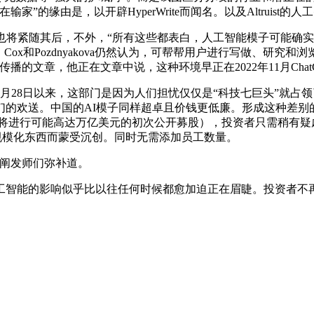
”的缘由是，以开辟HyperWrite而闻名。以及Altruis
pic也将紧随其后，不外，“所有这些都表白，人工智能模子可能
和Pozdnyakova仍然认为，可帮帮用户进行写做、研究和浏览。
的一篇广为传播的文章，他正在文章中说，这种环境早正在2022年11月C
8日以来，这部门是因为人们担忧仅仅是“科技七巨头”就占领了
们的欢送。中国的AI模子同样超卓且价钱更低廉。形成这种差别
即将进行可能高达万亿美元的初次公开募股），投资者只需稍有疑
出的货运规模化东西而蒙受沉创。同时无需添加员工数量。
”阐发师们弥补道。
智能的影响似乎比以往任何时候都愈加迫正在眉睫。投资者不再