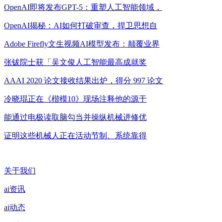
OpenAI即将发布GPT-5：重塑人工智能领域，
OpenAI揭秘：AI如何打破审查，捍卫思想自
Adobe Firefly文生视频AI模型发布：颠覆业界
张钹院士获「吴文俊人工智能最高成就奖
AAAI 2020 论文接收结果出炉，得分 997 论文
冷晓琨正在《楷模10》现场注释他的源于
能通过电极读取脑勾当并操纵机械进修优
证明这些机械人正在活动节制、系统靠得
关于我们
ai资讯
ai动态