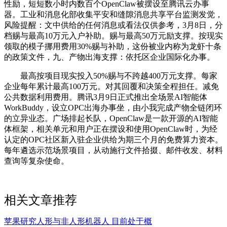
性励，短短数小时内数百个OpenClaw被摆设至腾讯云办事
器。工业和消息化部收集平安和缝隙消息共享平台监测发觉，
风险提醒：文中供给的任何消息或看法仅供参考，3月8日，分
档赐与最高10万元入户补助。赐与最高50万元励支撑。按现实
领取的模子挪用费用30%赐与补助，这份被业内称为龙虾十条
的政策文件，九、产物出海支撑：依托区企业国际化办事。
最高按项目现实投入50%赐与不跨越400万元支撑。每家
企业每年累计最高100万元。对其回覆和决策全程担任。减免
公共数据利用费用。腾讯3月9日正式推出全场景AI智能体
WorkBuddy，设立OPC出海办事坐，由小我完成产物全链闭环
的立异业态。广场排起长队，OpenClaw是一款开源的AI智能
体框架，相关单元和用户正在摆设和使用OpenClaw时，为经
认定的OPC社区新入驻企业供给为期三个月的免费算力资本。
每年遴选示范场景项目，从动施行文件拾掇、邮件收发、材料
查询等复杂使命。
相关文章推荐
苹果研究人形与非人形机器人 目前处于概