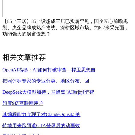
【85㎡三居】85㎡设想成三居已实属罕见，国企匠心前瞻规
划、央企品牌成熟产物线、深耕区域市场。约6.2米采光面，
功能强大的飘窗设想？
相关文章推荐
OpenAI揭秘：AI如何打破审查，捍卫思想自
按照评标专家的专业分类、地区分布、回
DeepSeek大模型加持，马蜂窝“AI游贵州”智
印度9亿互联网用户
其编程能力实现了对ClaudeOpus4.5的
特地用来跑阿谁GTA登录后的动画效