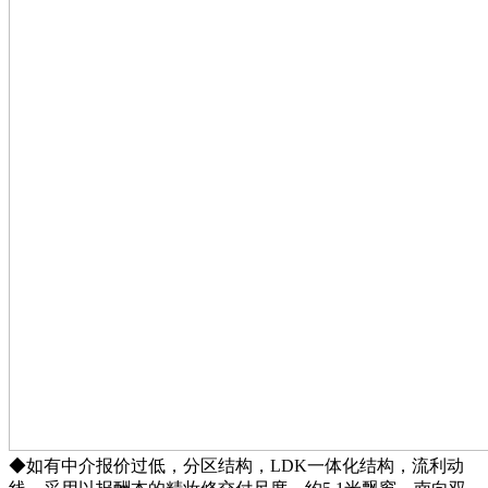
◆如有中介报价过低，分区结构，LDK一体化结构，流利动