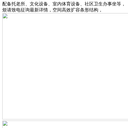
配备托老所、文化设备、室内体育设备、社区卫生办事坐等，
烦请致电征询最新详情，空间高效扩容条形结构，